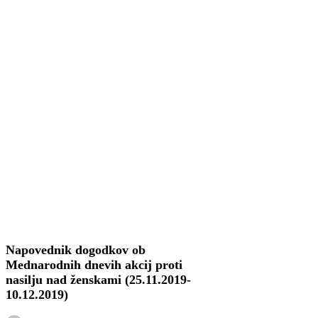
Napovednik
aktualno
dogodkov
ob
Napovednik dogodkov ob
Mednarodnih
Mednarodnih dnevih akcij proti
dnevih
nasilju nad ženskami (25.11.2019-
akcij
10.12.2019)
proti
nasilju