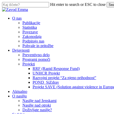
Skip
Hit enter to search or ESC to close
Sea
to
Close
main
Search
content
search
Menu
O nas
Publikacije
Statistika
Povezave
Zakonodaja
Podpirajo nas
Pohvale in pritožbe
Dejavnosti
Preventivno delo
Programi pomoči
Projekti
RRF (Rapid Response Fund)
UNHCR Projekt
Razvojni projekt “Za njeno prihodnost”
POND_SiZdrav
Projekt SAVE (Solution against violence in Europ
Aktualno
O nasilju
Nasilje nad ženskami
Nasilje nad otroki
Doživljate nasilje?