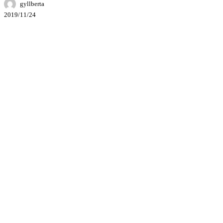
gyllberta
nad
ženskami
2019/11/24
(25.11.2019-
10.12.2019)