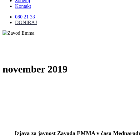
Sodeluj
Kontakt
080 21 33
DONIRAJ
november 2019
Izjava
aktualno
za
javnost
Izjava za javnost Zavoda EMMA v času Mednarodni
Zavoda