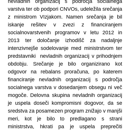
nevladnih organizacij s področja socialnega
varstva ter ob podpori CNVOs, udeležila srečanja
z ministrom VIzjakom. Namen srečanja je bil
iskanje rešitev v zvezi z financiranjem
socialnovarstvenih programov v letu 2012 in
2013 ter določanje izhodišč za nadaljnje
intenzivnejše sodelovanje med ministrstvom ter
predstavniki nevladnih organizacij v prihodnjem
obdobju. Srečanje je bilo organizirano kot
odgovor na rebalans proračuna, po katerem
financiranje nevladnih organizacij s področja
socialnega varstva v dosedanjem obsegu ni več
mogoče. Delovna skupina nevladnih organizacij
je uspela doseči kompromisni dogovor, da se
sredstva za posamezen program znižajo v manjši
meri, kot je bilo to predlagano s strani
ministrstva, hkrati pa je uspela preprečiti