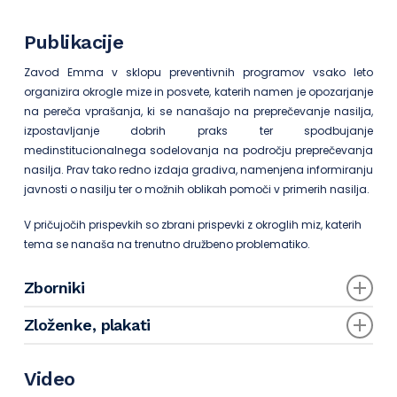
Publikacije
Zavod Emma v sklopu preventivnih programov vsako leto
organizira okrogle mize in posvete, katerih namen je opozarjanje
na pereča vprašanja, ki se nanašajo na preprečevanje nasilja,
izpostavljanje dobrih praks ter spodbujanje
medinstitucionalnega sodelovanja na področju preprečevanja
nasilja. Prav tako redno izdaja gradiva, namenjena informiranju
javnosti o nasilju ter o možnih oblikah pomoči v primerih nasilja.
V pričujočih prispevkih so zbrani prispevki z okroglih miz, katerih
tema se nanaša na trenutno družbeno problematiko.
Zborniki
Zbornik “
Odpiranje centra za mlade ženske žrtve nasilja
“,
Zloženke, plakati
Ljubljana, 2003
Protokol prepoznave in obravnave žrtev nasilja v družini
Zbornik “Zločin in kazen – spolno nasilje in sodstvo”,
zloženka: “Prijavimo nasilje v družini”
Ljubljana, 2004
Video
plakat: “Namesto klofute podari rožo”
Zbornik “
Mladi in nasilje v šoli
“, Ljubljana, 2006