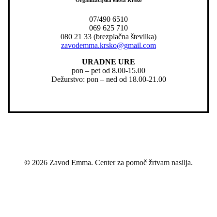
Organizacijska enota Krško
07/490 6510
069 625 710
080 21 33 (brezplačna številka)
zavodemma.krsko@gmail.com
URADNE URE
pon – pet od 8.00-15.00
Dežurstvo: pon – ned od 18.00-21.00
©
2026
Zavod Emma. Center za pomoč žrtvam nasilja.