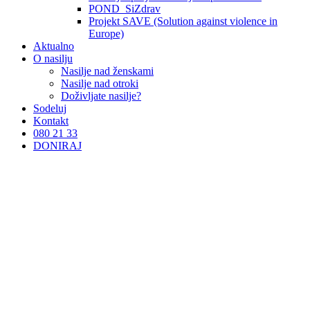
POND_SiZdrav
Projekt SAVE (Solution against violence in
Europe)
Aktualno
O nasilju
Nasilje nad ženskami
Nasilje nad otroki
Doživljate nasilje?
Sodeluj
Kontakt
080 21 33
DONIRAJ