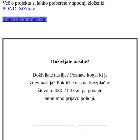
Več o projektu si lahko preberete v spodnji zloženki:
POND_SiZdrav
Share
Share
Share
Share
Pin
Doživljate nasilje?
Doživljate nasilje? Poznate koga, ki je
žrtev nasilja? Pokličite nas na brezplačno
številko 080 21 33 ali pa podajte
anonimno prijavo policiji.
080 21 33
Anonimna
prijava