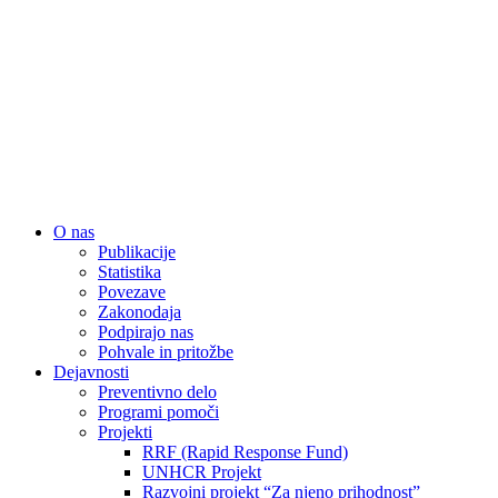
Close
O nas
Menu
Publikacije
Statistika
Povezave
Zakonodaja
Podpirajo nas
Pohvale in pritožbe
Dejavnosti
Preventivno delo
Programi pomoči
Projekti
RRF (Rapid Response Fund)
UNHCR Projekt
Razvojni projekt “Za njeno prihodnost”