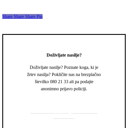
Share
Share
Share
Share
Pin
Doživljate nasilje?
Doživljate nasilje? Poznate koga, ki je
žrtev nasilja? Pokličite nas na brezplačno
številko 080 21 33 ali pa podajte
anonimno prijavo policiji.
080 21 33
Anonimna
prijava