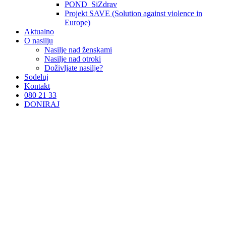
POND_SiZdrav
Projekt SAVE (Solution against violence in
Europe)
Aktualno
O nasilju
Nasilje nad ženskami
Nasilje nad otroki
Doživljate nasilje?
Sodeluj
Kontakt
080 21 33
DONIRAJ