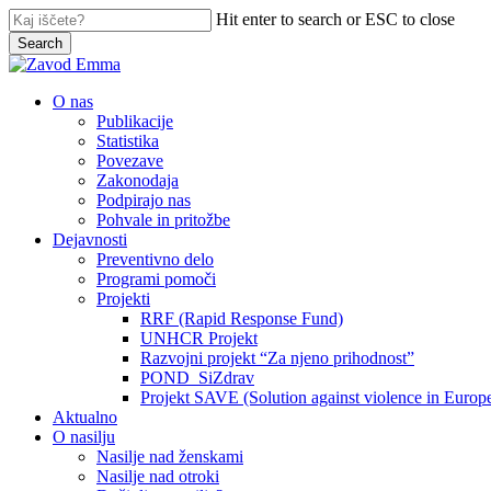
Skip
Hit enter to search or ESC to close
to
Search
main
Close
content
Search
search
Menu
O nas
Publikacije
Statistika
Povezave
Zakonodaja
Podpirajo nas
Pohvale in pritožbe
Dejavnosti
Preventivno delo
Programi pomoči
Projekti
RRF (Rapid Response Fund)
UNHCR Projekt
Razvojni projekt “Za njeno prihodnost”
POND_SiZdrav
Projekt SAVE (Solution against violence in Europ
Aktualno
O nasilju
Nasilje nad ženskami
Nasilje nad otroki