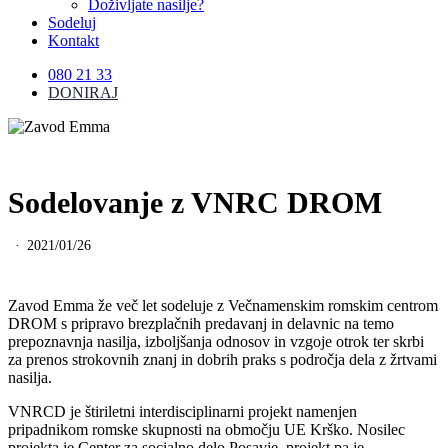
Doživljate nasilje?
Sodeluj
Kontakt
080 21 33
DONIRAJ
Sodelovanje z VNRC DROM
2021/01/26
Zavod Emma že več let sodeluje z Večnamenskim romskim centrom
DROM s pripravo brezplačnih predavanj in delavnic na temo
prepoznavnja nasilja, izboljšanja odnosov in vzgoje otrok ter skrbi
za prenos strokovnih znanj in dobrih praks s področja dela z žrtvami
nasilja.
VNRCD je štiriletni interdisciplinarni projekt namenjen
pripadnikom romske skupnosti na območju UE Krško. Nosilec
projekta je Center za socialno delo Posavje, projekt pa je