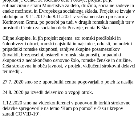
sofinanciran s strani Ministrstva za delo, družino, socialne zadeve in
enake možnosti in Evropskega socialnega sklada. Projekt se izvaja v
obdobju od 9.11.2017 do 8.11.2021 v večnamenskem prostoru v
Kerinovem Grmu, po potrebi pa tudi v drugih romskih naseljih ter v
prostorih Centra za socialno delo Posavje, enota Krško.
Ciljne skupine, ki jih projekt zajema, so: romski predšolski in
šoloobvezni otroci, romski najstniki in najstnice, odrasli, polnoletni
pripadniki romske skupnosti, ranljive skupine posameznikov
(invalidi, brezposelni, ostareli v romski skupnosti), pripadniki
skupnosti z nedokončano osnovno šolo, romske ženske in družine,
širša strokovna in obča javnost, v projekt vključeni strokovni delavci
ter mediji.
27.7. 2020 smo se z uporabniki centra pogovarjali o poteh iz nasilja,
24.8. 2020 pa izvedli delavnico o vzgoji otrok.
1.12.2020 smo na videokonferenci v pogovornih torkih strokovne
delavke spregovorile na temo ‘Kam po pomoč v času ukrepov
zaradi COVID-19’.