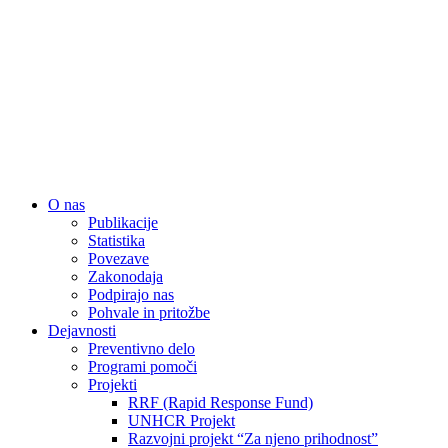
Close
O nas
Menu
Publikacije
Statistika
Povezave
Zakonodaja
Podpirajo nas
Pohvale in pritožbe
Dejavnosti
Preventivno delo
Programi pomoči
Projekti
RRF (Rapid Response Fund)
UNHCR Projekt
Razvojni projekt “Za njeno prihodnost”