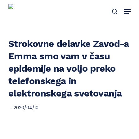
Skip
Menu
to
search
main
content
Strokovne delavke Zavod-a
Emma smo vam v času
epidemije na voljo preko
telefonskega in
elektronskega svetovanja
2020/04/10